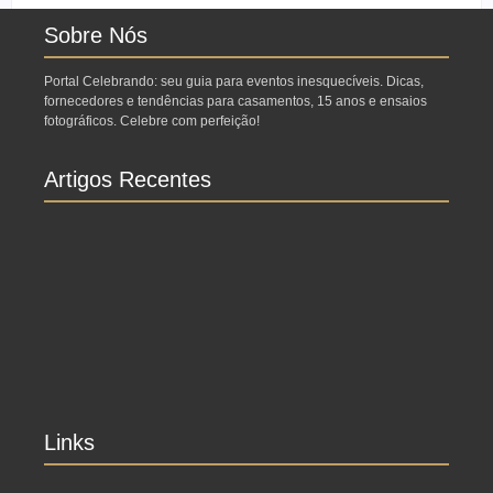
Sobre Nós
Portal Celebrando: seu guia para eventos inesquecíveis. Dicas,
fornecedores e tendências para casamentos, 15 anos e ensaios
fotográficos. Celebre com perfeição!
Artigos Recentes
Ensaio no Parque da Água Branca SP: Porque
fazer lá?
Ensaio de formatura: como fazer o seu ensaio
fotográfico?
Links