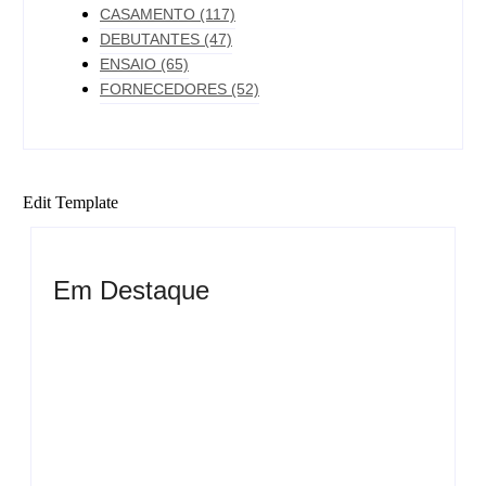
CASAMENTO
(117)
DEBUTANTES
(47)
ENSAIO
(65)
FORNECEDORES
(52)
Edit Template
Em Destaque
Ensaio no Parque da Água Branca SP: Porque
fazer lá?
Ensaio de formatura: como fazer o seu ensaio
fotográfico?