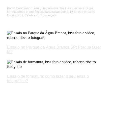
Sobre Nós
Portal Celebrando: seu guia para eventos inesquecíveis. Dicas,
fornecedores e tendências para casamentos, 15 anos e ensaios
fotográficos. Celebre com perfeição!
Artigos Recentes
Ensaio no Parque da Água Branca SP: Porque fazer
lá?
Ensaio de formatura: como fazer o seu ensaio
fotográfico?
Links
Política de privacidade
Termos e Condições