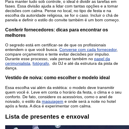
Para manter tudo sob controle, o ideal é dividir as tarefas em
fases. Essa divisão ajuda a lidar com tantas opções e a tomar
decisões com calma. Pense no local, no tipo de festa e na
escolha da autoridade religiosa, se for o caso. Incluir o chá de
panela e definir o estilo do convite também é um bom começo.
Conferir fornecedores: dicas para encontrar os
melhores
O segredo está em certificar-se de que os profissionais
entendem o que você busca.
Converse com cada fornecedor
,
compare orçamentos e tente evitar decisões por impulso.
Durante esse processo, vale pensar também no
papel da
cerimonialista
,
fotógrafo
, do DJ e até da estrutura da pista de
dança.
Vestido de noiva: como escolher o modelo ideal
Essa escolha vai além da estética: o modelo deve transmitir
quem você é. Leve em conta o horário da festa, o clima e o seu
conforto. De fato, considere os acessórios, como o anel de
noivado, o estilo da
maquiagem
e onde será a noite no hotel
após a festa. A dica é experimentar com calma.
Lista de presentes e enxoval