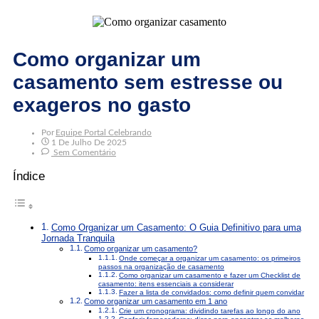
Como organizar um
casamento sem estresse ou
exageros no gasto
Por
Equipe Portal Celebrando
1 De Julho De 2025
Sem Comentário
Índice
Como Organizar um Casamento: O Guia Definitivo para uma
Jornada Tranquila
Como organizar um casamento?
Onde começar a organizar um casamento: os primeiros
passos na organização de casamento
Como organizar um casamento e fazer um Checklist de
casamento: itens essenciais a considerar
Fazer a lista de convidados: como definir quem convidar
Como organizar um casamento em 1 ano
Crie um cronograma: dividindo tarefas ao longo do ano