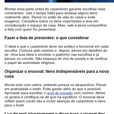
Montar essa parte antes do casamento garante escolhas mais
conscientes. Use o tempo hábil para analisar alguns itens
realmente úteis. Pense no estilo de vida do casal e evite
exageros. Considere todos os itens importantes e leve em
consideração o espaço da casa. Aliás, vale a pena compartilhar
a lista com quem for presentear.
Fazer a lista de presentes: o que considerar
O ideal é que o casamento deve ser prático e funcional em cada
escolha. Comece pelo cartório e, depois, pense em detalhes do
lar. Uma boa ideia é envolver o padrinho nas escolhas e já
pensar no convite. Não esqueça do chá de panela e de verificar
o papel da autoridade religiosa.
Organizar o enxoval: itens indispensáveis para a nova
casa
Monte tudo com calma, evitando pressa ou desperdício. Pense
em praticidade e estilo. Evite gastar além do que é possível.
Aproveite para escolher o
anel de noivado
com carinho. Alinhe
os gostos e certifique-se de que há equilíbrio. O enxoval deve
refletir quem vocês são e incluir alianças de casamento e itens
para o hotel.
Lua de mel: planejamento e dicas para a viagem dos