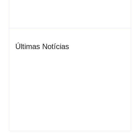
Últimas Notícias
Casamento em junho: Por que casar ao ar livre
agora?
Cerimonialista para festa de 15 anos: O guia da
debutante