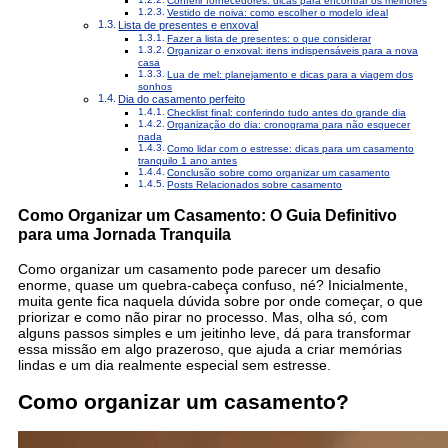
Conferir fornecedores: dicas para encontrar os melhores
Vestido de noiva: como escolher o modelo ideal
Lista de presentes e enxoval
Fazer a lista de presentes: o que considerar
Organizar o enxoval: itens indispensáveis para a nova
casa
Lua de mel: planejamento e dicas para a viagem dos
sonhos
Dia do casamento perfeito
Checklist final: conferindo tudo antes do grande dia
Organização do dia: cronograma para não esquecer
nada
Como lidar com o estresse: dicas para um casamento
tranquilo 1 ano antes
Conclusão sobre como organizar um casamento
Posts Relacionados sobre casamento
Como Organizar um Casamento: O Guia Definitivo
para uma Jornada Tranquila
Como organizar um casamento pode parecer um desafio
enorme, quase um quebra-cabeça confuso, né? Inicialmente,
muita gente fica naquela dúvida sobre por onde começar, o que
priorizar e como não pirar no processo. Mas, olha só, com
alguns passos simples e um jeitinho leve, dá para transformar
essa missão em algo prazeroso, que ajuda a criar memórias
lindas e um dia realmente especial sem estresse.
Como organizar um casamento?