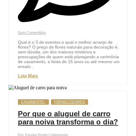
Sem Comentário
Qual é o 3 de eventos e qual o melhor arranjo de
flores? O preço de flores naturais para decoração é,
sem dúvida, um dos maiores mistérios e
preocupações de quem está planejando a cerimônia
de casamento, a festa de 15 anos ou até mesmo um
ensaio...
Leia Mais
CASAMENTO
,
FORNECEDORES
Por que o aluguel de carro
para noiva transforma o dia?
Por
Equipe Portal Celebrando