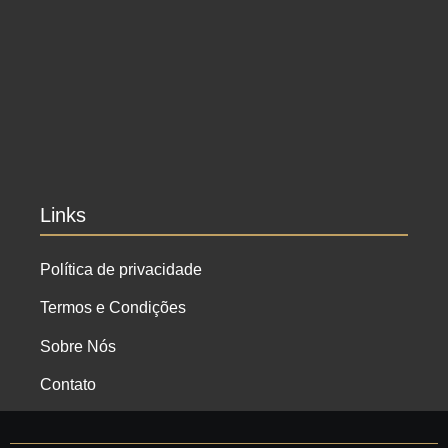
Ensaio no Parque da Água Branca SP: Porque
fazer lá?
Ensaio de formatura: como fazer o seu ensaio
fotográfico?
Links
Política de privacidade
Termos e Condições
Sobre Nós
Contato