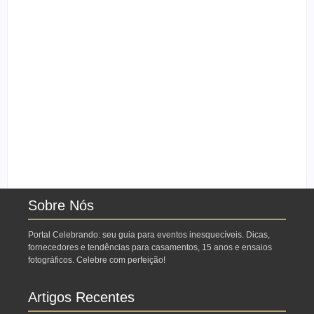
Ensaio no Parque da
Ensaio de formatura:
Água Branca SP:
como fazer o seu ensaio
Porque fazer lá?
fotográfico?
Sobre Nós
Portal Celebrando: seu guia para eventos inesquecíveis. Dicas,
fornecedores e tendências para casamentos, 15 anos e ensaios
fotográficos. Celebre com perfeição!
Artigos Recentes