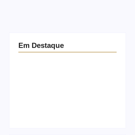
Em Destaque
Ensaio no
Ensaio de
Parque da
formatura:
Água Branca
como fazer o
SP: Porque
seu ensaio
fazer lá?
fotográfico?