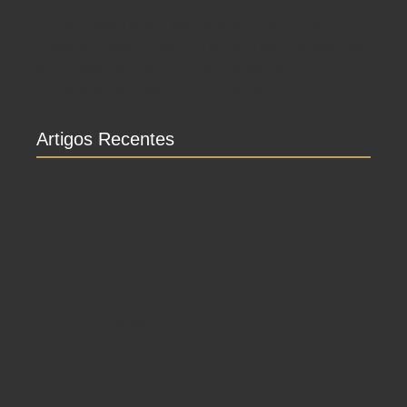
Portal Celebrando: seu guia para eventos
inesquecíveis. Dicas, fornecedores e tendências
para casamentos, 15 anos e ensaios
fotográficos. Celebre com perfeição!
Artigos Recentes
All Post
CASAMENTO
DEBUTANTES
ENSAIO
FORNECEDORES
OUTROS
Sem categoria
Ensaio no Parque da Água