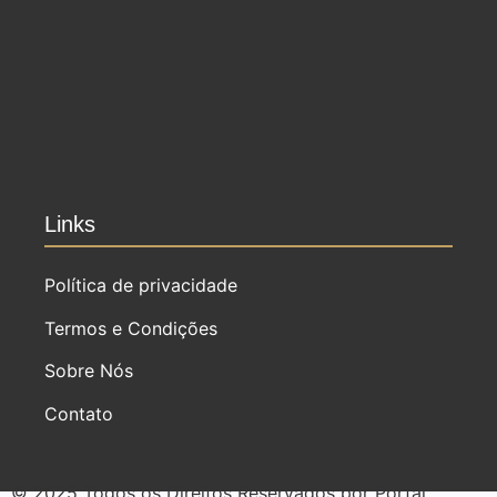
Branca SP: Porque fazer lá?
Ensaio de formatura: como
fazer o seu ensaio fotográfico?
Links
Política de privacidade
Termos e Condições
Sobre Nós
Contato
© 2025 Todos os Direitos Reservados por Portal