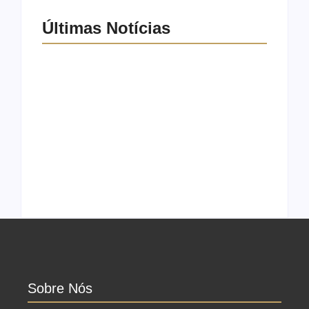
Últimas Notícias
Casamento em
Cerimonialista
junho: Por que
para festa de 15
casar ao ar livre
anos: O guia da
agora?
debutante
Sobre Nós