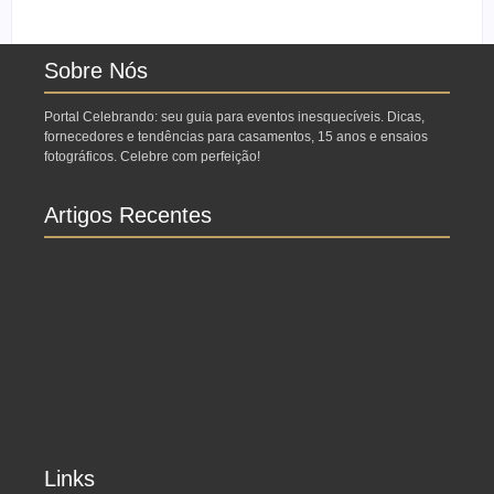
Porque fazer lá?
fotográfico?
Sobre Nós
Portal Celebrando: seu guia para eventos inesquecíveis. Dicas,
fornecedores e tendências para casamentos, 15 anos e ensaios
fotográficos. Celebre com perfeição!
Artigos Recentes
Ensaio no Parque da Água Branca SP: Porque
fazer lá?
Ensaio de formatura: como fazer o seu ensaio
fotográfico?
Links