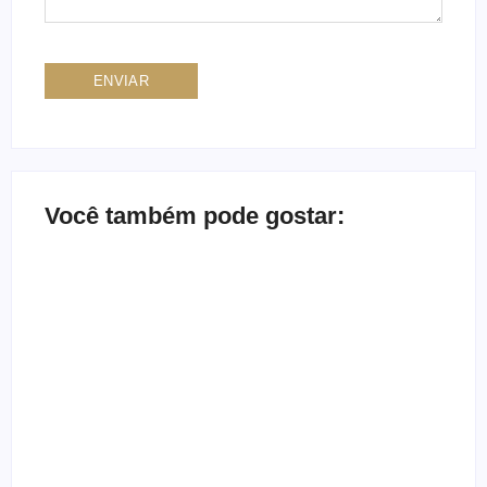
Você também pode gostar:
Ensaio no Parque da
Ensaio de formatura:
Água Branca SP:
como fazer o seu ensaio