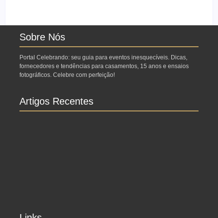
Água Branca SP:
como fazer o seu ensaio
Porque fazer lá?
fotográfico?
Sobre Nós
Portal Celebrando: seu guia para eventos inesquecíveis. Dicas,
fornecedores e tendências para casamentos, 15 anos e ensaios
fotográficos. Celebre com perfeição!
Artigos Recentes
Ensaio no Parque da Água Branca SP: Porque
fazer lá?
Ensaio de formatura: como fazer o seu ensaio
fotográfico?
Links