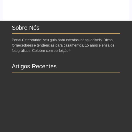
Ensaio no Parque da
Ensaio de formatura:
Água Branca SP:
como fazer o seu ensaio
Porque fazer lá?
fotográfico?
Sobre Nós
Portal Celebrando: seu guia para eventos inesquecíveis. Dicas,
fornecedores e tendências para casamentos, 15 anos e ensaios
fotográficos. Celebre com perfeição!
Artigos Recentes
Ensaio no Parque da Água Branca SP: Porque
fazer lá?
Ensaio de formatura: como fazer o seu ensaio
fotográfico?