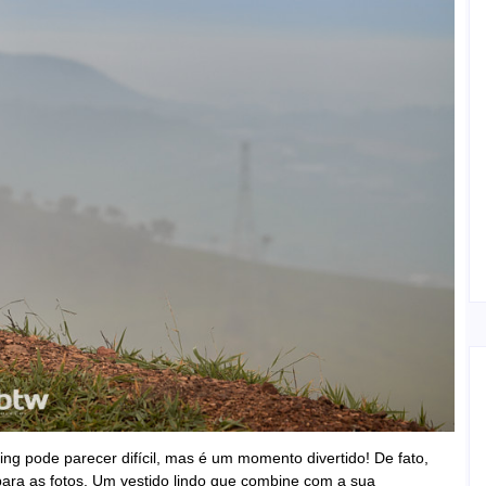
ng pode parecer difícil, mas é um momento divertido! De fato,
para as fotos. Um vestido lindo que combine com a sua