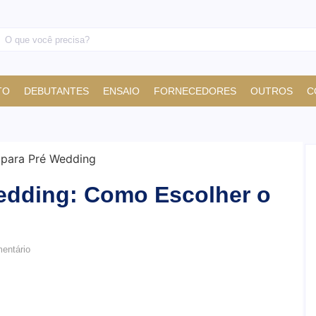
TO
DEBUTANTES
ENSAIO
FORNECEDORES
OUTROS
C
edding: Como Escolher o
ntário