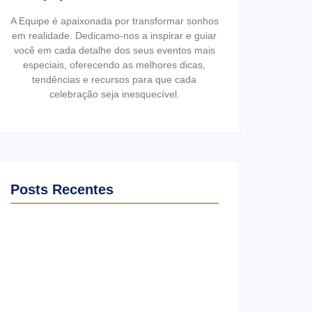
A Equipe é apaixonada por transformar sonhos
em realidade. Dedicamo-nos a inspirar e guiar
você em cada detalhe dos seus eventos mais
especiais, oferecendo as melhores dicas,
tendências e recursos para que cada
celebração seja inesquecível.
Posts Recentes
Ensaio no Parque da Água Branca SP:
Porque fazer lá?