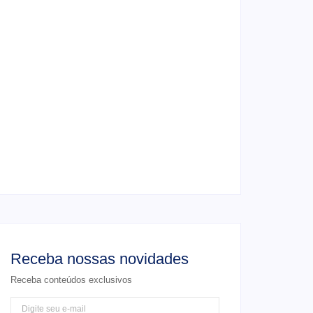
4 de junho de 2026
Ensaio de formatura: como fazer o seu
ensaio fotográfico?
4 de junho de 2026
Casamento em junho: Por que casar ao ar
livre agora?
4 de junho de 2026
Receba nossas novidades
Receba conteúdos exclusivos