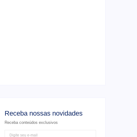
4 de junho de 2026
Ensaio de formatura: como fazer o seu
ensaio fotográfico?
4 de junho de 2026
Casamento em junho: Por que casar ao ar
livre agora?
4 de junho de 2026
Receba nossas novidades
Receba conteúdos exclusivos