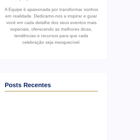
A Equipe é apaixonada por transformar sonhos
em realidade. Dedicamo-nos a inspirar e guiar
você em cada detalhe dos seus eventos mais
especiais, oferecendo as melhores dicas,
tendências e recursos para que cada
celebração seja inesquecível.
Posts Recentes
Ensaio no Parque da Água Branca SP:
Porque fazer lá?