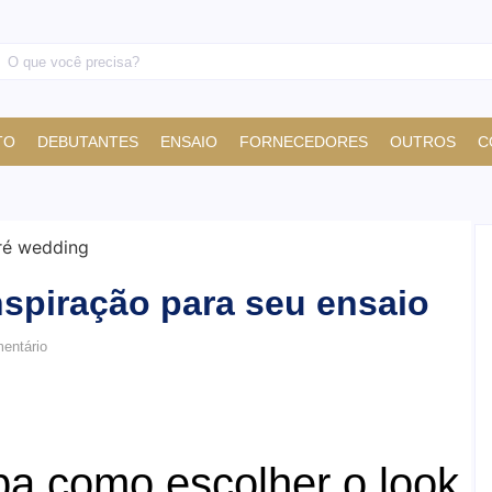
TO
DEBUTANTES
ENSAIO
FORNECEDORES
OUTROS
C
nspiração para seu ensaio
ntário
ba como escolher o look