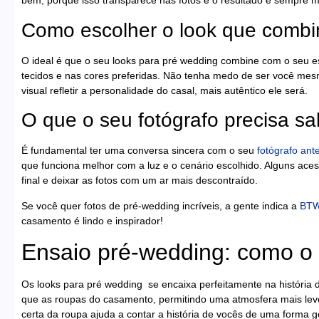
bem, porque isso transparece nas fotos e o resultado é sempre m
Como escolher o look que comb
O ideal é que o seu looks para pré wedding combine com o seu es
tecidos e nas cores preferidas. Não tenha medo de ser você mesma
visual refletir a personalidade do casal, mais autêntico ele será.
O que o seu fotógrafo precisa sa
É fundamental ter uma conversa sincera com o seu
fotógrafo
ante
que funciona melhor com a luz e o cenário escolhido. Alguns ac
final e deixar as fotos com um ar mais descontraído.
Se você quer fotos de pré-wedding incríveis, a gente indica a
BTW
casamento é lindo e inspirador!
Ensaio pré-wedding: como o 
Os looks para pré wedding se encaixa perfeitamente na históri
que as roupas do casamento, permitindo uma atmosfera mais leve 
certa da roupa ajuda a contar a história de vocês de uma forma 