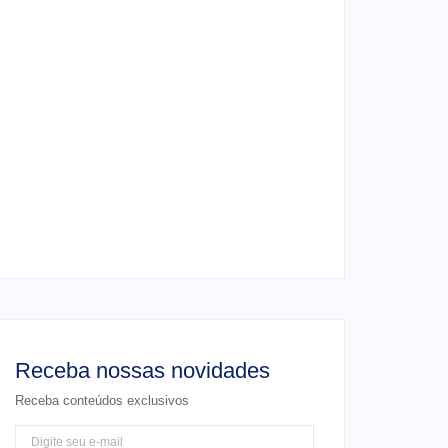
4 de junho de 2026
Ensaio de formatura: como fazer o seu
ensaio fotográfico?
4 de junho de 2026
Casamento em junho: Por que casar ao ar
livre agora?
4 de junho de 2026
Receba nossas novidades
Receba conteúdos exclusivos