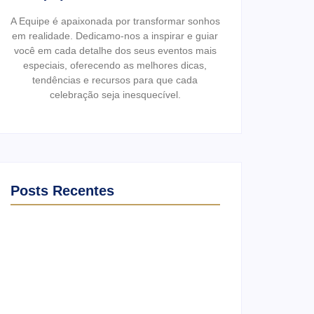
A Equipe é apaixonada por transformar sonhos
em realidade. Dedicamo-nos a inspirar e guiar
você em cada detalhe dos seus eventos mais
especiais, oferecendo as melhores dicas,
tendências e recursos para que cada
celebração seja inesquecível.
Posts Recentes
Ensaio no Parque da Água Branca SP:
Porque fazer lá?