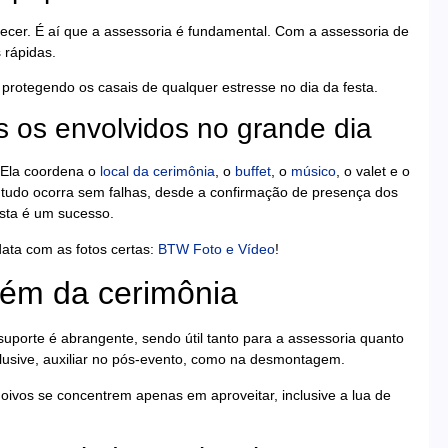
er. É aí que a assessoria é fundamental. Com a assessoria de
 rápidas.
protegendo os casais de qualquer estresse no dia da festa.
s os envolvidos no grande dia
. Ela coordena o
local da cerimônia
, o
buffet
, o
músico
, o valet e o
e tudo ocorra sem falhas, desde a confirmação de presença dos
sta é um sucesso.
data com as fotos certas:
BTW Foto e Vídeo
!
lém da cerimônia
uporte é abrangente, sendo útil tanto para a assessoria quanto
clusive, auxiliar no pós-evento, como na desmontagem.
vos se concentrem apenas em aproveitar, inclusive a lua de