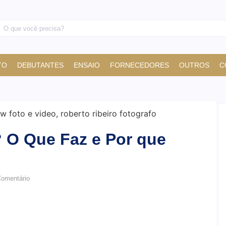
TO
DEBUTANTES
ENSAIO
FORNECEDORES
OUTROS
C
 O Que Faz e Por que
omentário