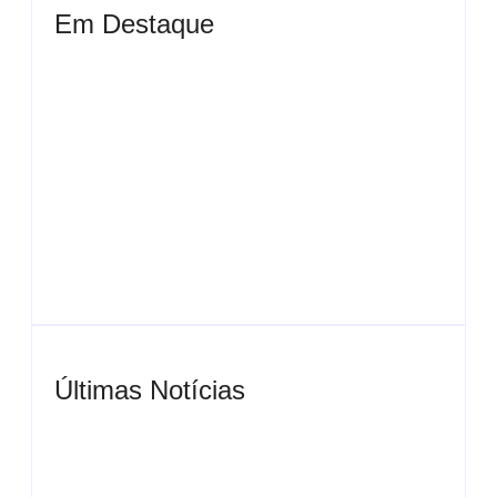
Em Destaque
Ensaio no Parque da Água Branca SP: Porque
fazer lá?
Ensaio de formatura: como fazer o seu ensaio
fotográfico?
Últimas Notícias
Casamento em junho: Por que casar ao ar livre
agora?