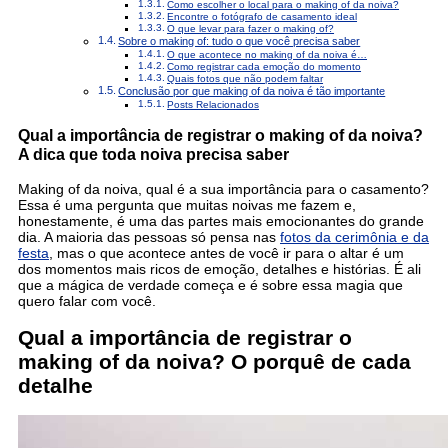
Como escolher o local para o making of da noiva?
Encontre o fotógrafo de casamento ideal
O que levar para fazer o making of?
Sobre o making of: tudo o que você precisa saber
O que acontece no making of da noiva é…
Como registrar cada emoção do momento
Quais fotos que não podem faltar
Conclusão por que making of da noiva é tão importante
Posts Relacionados
Qual a importância de registrar o making of da noiva?
A dica que toda noiva precisa saber
Making of da noiva, qual é a sua importância para o casamento?
Essa é uma pergunta que muitas noivas me fazem e,
honestamente, é uma das partes mais emocionantes do grande
dia. A maioria das pessoas só pensa nas
fotos da cerimônia e da
festa
, mas o que acontece antes de você ir para o altar é um
dos momentos mais ricos de emoção, detalhes e histórias. É ali
que a mágica de verdade começa e é sobre essa magia que
quero falar com você.
Qual a importância de registrar o
making of da noiva? O porquê de cada
detalhe