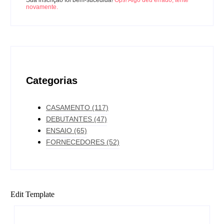
Sua inscrição foi bem-sucedida!
Ops! Algo deu errado, tente
novamente.
Categorias
CASAMENTO
(117)
DEBUTANTES
(47)
ENSAIO
(65)
FORNECEDORES
(52)
Edit Template