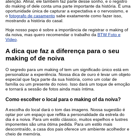
atenção. Afinal, ele também faz parte desse sonho, e o registro
do making of dele conta uma parte importante da história. É uma
oportunidade única de capturar a expectativa e o nervosismo, e
o
fotografo de casamento
sabe exatamente como fazer isso,
mostrando a história do casal.
Hoje nosso papo é sobre a importância de registrar o making of
da noiva, mas quero recomendar o trabalho da
BTW Foto e
Vídeo
.
A dica que faz a diferença para o seu
making of de noiva
O segredo para um making of tem um significado único está em
personalizar a experiência. Nossa dica de ouro é levar um objeto
especial que faça parte da sua história, como um colar de
família ou um presente do noivo. Isso dará um toque de emoção
e tornará a sessão de fotos ainda mais íntima.
Como escolher o local para o making of da noiva?
A escolha do local dará o tom das imagens. Nossa sugestão é
optar por um espaço que reflita a personalidade da estrela do
dia é a noiva. Para um estilo clássico, muitos espelhos e lustres
imponentes são uma ótima pedida. Para um estilo mais
descontraído, a casa dos pais oferece um ambiente acolhedor e
cheio de memória.