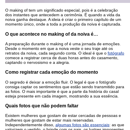
O making of tem um significado especial, pois é a celebração
dos instantes que antecedem a cerimônia. É quando a vida da
noiva ganha destaque. A ideia é criar o primeiro capítulo de um
momento único, onde a toda a produção da noiva é capturada.
O que acontece no making of da noiva é…
A preparação durante o making of é uma jornada de emoções.
Desde o momento em que a noiva veste o seu traje até os
retratos da noiva, cada segundo conta. O ideal é que o
fotógrafo
comece a registrar cerca de duas horas antes do casamento,
captando o nervosismo e a alegria.
Como registrar cada emoção do momento
O segredo é deixar a emoção fluir. O legal é que o fotógrafo
consiga captar os sentimentos que estão sendo transmitido para
as fotos. O mais importante é que a parte da história do casal
esteja presente em cada imagem, mostrando a sua essência.
Quais fotos que não podem faltar
Existem mulheres que gostam de estar cercadas de pessoas e
mulheres que gostam de estar mais reservadas.
Independentemente disso,
algumas fotos são essenciais
: as que
valorizem o vestido, o brinde com os pais, os lustres imponentes