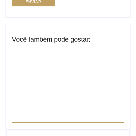
Você também pode gostar:
Ensaio no Parque da Água Branca SP: Porque fazer
lá?
Ensaio de formatura: como fazer o seu ensaio
fotográfico?