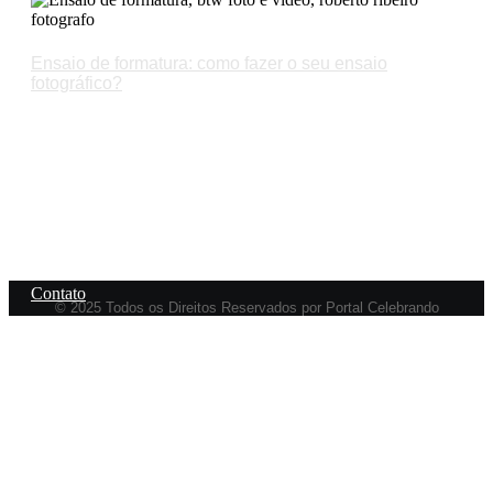
Ensaio de formatura: como fazer o seu ensaio
fotográfico?
Links
Política de privacidade
Termos e Condições
Sobre Nós
Contato
© 2025 Todos os Direitos Reservados por Portal Celebrando