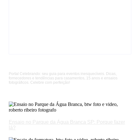
Cerimonialista para festa de 15 anos: O guia da
debutante
Sobre Nós
Portal Celebrando: seu guia para eventos inesquecíveis. Dicas,
fornecedores e tendências para casamentos, 15 anos e ensaios
fotográficos. Celebre com perfeição!
Artigos Recentes
Ensaio no Parque da Água Branca SP: Porque fazer
lá?