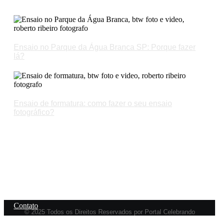
Artigos Recentes
Ensaio no Parque da Água Branca SP: Porque fazer
lá?
Ensaio de formatura: como fazer o seu ensaio
fotográfico?
Links
Política de privacidade
Termos e Condições
Sobre Nós
Contato
© 2025 Todos os Direitos Reservados por Portal Celebrando