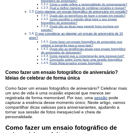
fotográfico de aniversário?
Como o estilo reflete a personalidade do aniversariante?
Qual a melhor maneira de combinar cenários e roupas?
Como planejar um ensaio fotográfico de aniversário em estúdio?
Quais são os benefícios de fazer o ensaio em estúdio?
Como escolher o estúdio ideal para o seu ensaio
fotográfico de aniversário?
Quais são as dicas para garantir fotos incríveis em
estúdio?
O que considerar ao planejar um ensaio de aniversário de 15
anos?
Como fazer um ensaio fotográfico de aniversário que
celebre a transição para a nova fase?
Quais são as tendências atuais para ensaio fotográfico
de aniversário de debutante?
Como garantir que a comemoração seja inesquecível?
Conclusão sobre Como fazer uma sessão fotográfica
Posts Relacionados ensaio fotográfico
Como fazer um ensaio fotográfico de aniversário?
Ideias de celebrar de forma única
Como fazer um ensaio fotográfico de aniversário? Celebrar mais
um ano de vida é uma ocasião especial que merece ser
registrada de forma memorável. Por isso, uma
sessão
pode
capturar a essência desse momento único. Neste artigo, vamos
compartilhar dicas valiosas para aniversariantes, ajudando a
tornar sua sessão de fotos inesquecível e cheia de
personalidade.
Como fazer um ensaio fotográfico de