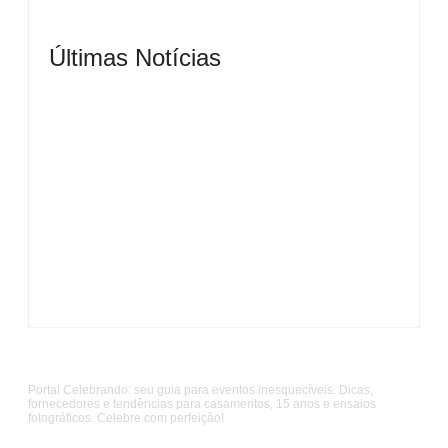
Últimas Notícias
Casamento em junho: Por que casar ao ar livre
agora?
Cerimonialista para festa de 15 anos: O guia da
debutante
Sobre Nós
Portal Celebrando: seu guia para eventos inesquecíveis. Dicas,
fornecedores e tendências para casamentos, 15 anos e ensaios
fotográficos. Celebre com perfeição!