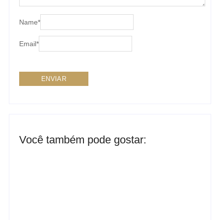
Name
*
Email
*
Você também pode gostar:
Ensaio no Parque da Água Branca SP: Porque fazer
lá?
Ensaio de formatura: como fazer o seu ensaio
fotográfico?