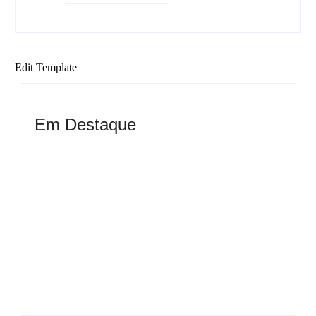
Edit Template
Em Destaque
Ensaio no Parque da Água Branca SP: Porque
fazer lá?
Ensaio de formatura: como fazer o seu ensaio
fotográfico?