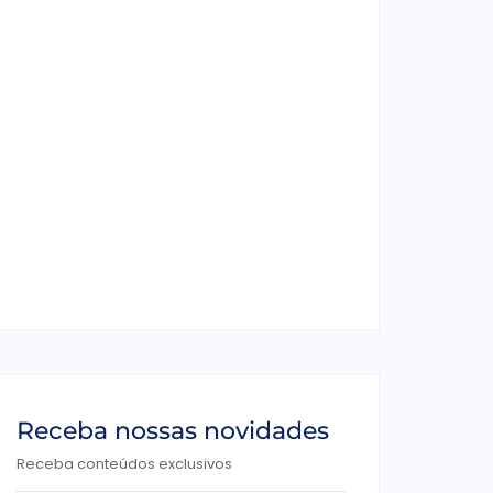
4 de junho de 2026
Ensaio de formatura: como fazer o seu
ensaio fotográfico?
4 de junho de 2026
Casamento em junho: Por que casar
ao ar livre agora?
4 de junho de 2026
Receba nossas novidades
Receba conteúdos exclusivos