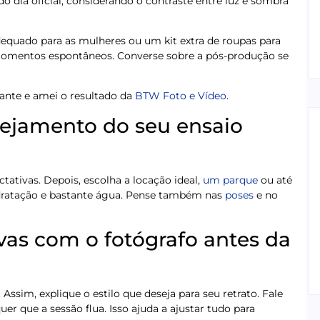
 dia oficial, considerando o contraste entre luz e sombra
quado para as mulheres ou um kit extra de roupas para
 momentos espontâneos. Converse sobre a pós-produção se
iante e amei o resultado da
BTW Foto e Vídeo
.
nejamento do seu ensaio
tativas. Depois, escolha a locação ideal,
um parque
ou até
dratação e bastante água. Pense também nas
poses
e no
vas com o fotógrafo antes da
ssim, explique o estilo que deseja para seu retrato. Fale
er que a sessão flua. Isso ajuda a ajustar tudo para