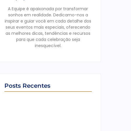
A Equipe é apaixonada por transformar
sonhos em realidade. Dedicamo-nos a
inspirar e guiar você em cada detalhe dos
seus eventos mais especiais, oferecendo
as melhores dicas, tendências e recursos
para que cada celebração seja
inesquecível.
Posts Recentes
Ensaio no Parque da Água Branca SP:
Porque fazer lá?