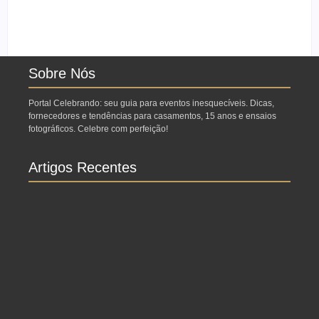
Ensaio no Parque da
Ensaio de formatura:
Água Branca SP:
como fazer o seu ensaio
Porque fazer lá?
fotográfico?
Sobre Nós
Portal Celebrando: seu guia para eventos inesquecíveis. Dicas,
fornecedores e tendências para casamentos, 15 anos e ensaios
fotográficos. Celebre com perfeição!
Artigos Recentes
Ensaio no Parque da Água Branca SP: Porque
fazer lá?
Ensaio de formatura: como fazer o seu ensaio
fotográfico?