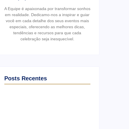
A Equipe é apaixonada por transformar sonhos
em realidade. Dedicamo-nos a inspirar e guiar
você em cada detalhe dos seus eventos mais
especiais, oferecendo as melhores dicas,
tendências e recursos para que cada
celebração seja inesquecível.
Posts Recentes
Ensaio no Parque da Água Branca SP:
Porque fazer lá?