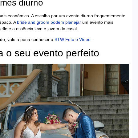
lmes diurno
mais econômico. A escolha por um evento diurno frequentemente
espaço. A
bride and groom podem planejar
um evento mais
eflete a essência leve e jovem do casal.
udo, vale a pena conhecer a
BTW Foto e Vídeo
.
 o seu evento perfeito