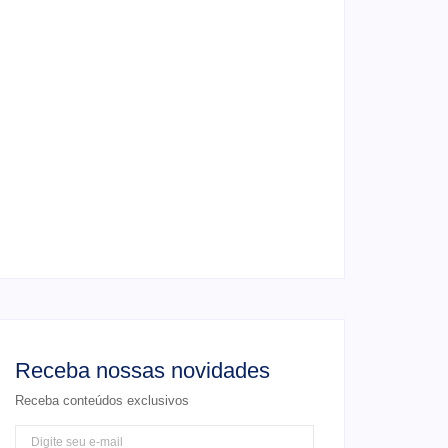
4 de junho de 2026
Ensaio de formatura: como fazer o seu
ensaio fotográfico?
4 de junho de 2026
Casamento em junho: Por que casar ao ar
livre agora?
4 de junho de 2026
Receba nossas novidades
Receba conteúdos exclusivos