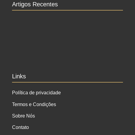
Artigos Recentes
Ensaio no Parque da Água Branca SP: Porque
fazer lá?
Ensaio de formatura: como fazer o seu ensaio
fotográfico?
Links
Política de privacidade
Termos e Condições
Sobre Nós
Contato