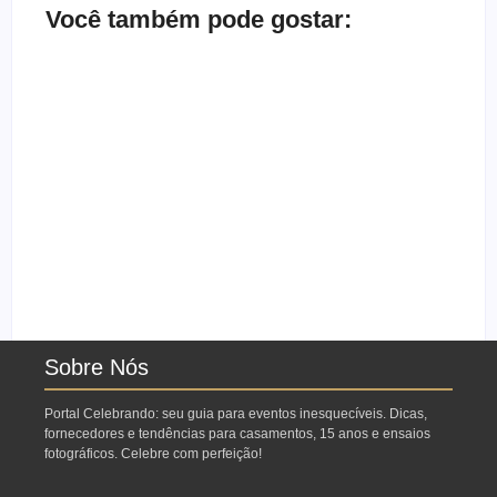
Você também pode gostar:
Ensaio no Parque da
Ensaio de formatura:
Água Branca SP:
como fazer o seu ensaio
Porque fazer lá?
fotográfico?
Sobre Nós
Portal Celebrando: seu guia para eventos inesquecíveis. Dicas,
fornecedores e tendências para casamentos, 15 anos e ensaios
fotográficos. Celebre com perfeição!