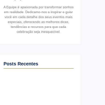
A Equipe é apaixonada por transformar sonhos
em realidade. Dedicamo-nos a inspirar e guiar
você em cada detalhe dos seus eventos mais
especiais, oferecendo as melhores dicas,
tendências e recursos para que cada
celebração seja inesquecível.
Posts Recentes
Ensaio no Parque da Água Branca SP:
Porque fazer lá?