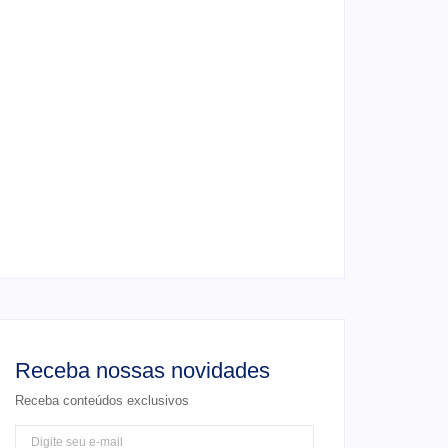
4 de junho de 2026
Ensaio de formatura: como fazer o seu
ensaio fotográfico?
4 de junho de 2026
Casamento em junho: Por que casar ao ar
livre agora?
4 de junho de 2026
Receba nossas novidades
Receba conteúdos exclusivos