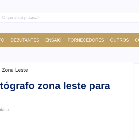
TO
DEBUTANTES
ENSAIO
FORNECEDORES
OUTROS
C
tógrafo zona leste para
ário