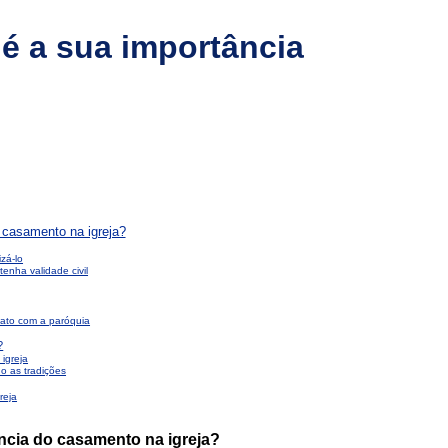
 é a sua importância
 casamento na igreja?
izá-lo
enha validade civil
ato com a paróquia
?
igreja
o as tradições
reja
ncia do casamento na igreja?