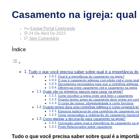
Casamento na igreja: qual
Por
Equipe Portal Celebrando
24 De Abril De 2025
Sem Comentário
Índice
Tudo o que você precisa saber sobre qual é a importância do
Qual é a importância do casamento na igreja?
O que é casamento religioso com efeito civil e como real
Documentos necessários para que a cerimônia religiosa t
Diferenças entre casamento civil e casamento na igreja
Quais são os primeiros passos para casar na igreja?
Como escolher a igreja onde será feito o casamento
Quanto tempo antes do casamento devo entrar em cont
O curso de noivos: obrigatoriedade e como funciona
Quanto tempo dura uma cerimônia religiosa e como organizá-la
Estrutura tradicional de uma cerimônia de casamento na 
Como personalizar a celebração do casamento mantend
Como planejar a decoração para casamento na igreja?
Conclusão sobre qual a importância do casamento na ig
Posts Relacionados sobre casamento
Tudo o que você precisa saber sobre qual é a importâ