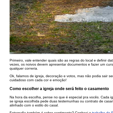
Primeiro, vale entender quais são as regras do local e definir d
vezes, os noivos devem apresentar documentos e fazer um curso.
qualquer correria.
Ok, falamos de igreja, decoração e votos, mas não podia sair s
cuidadoso com cada cor e emoção!
Como escolher a igreja onde será feito o casamento
Na hora da escolha, pense no que é especial pra vocês. Cada igre
se igreja escolhida pede duas testemunhas ou contrato de casame
alinhado com o estilo do casal.
Fotografia também é sobre sentimento? Conheci o
trabalho do 