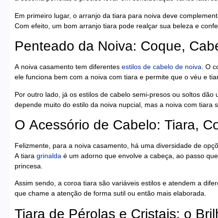
Em primeiro lugar, o arranjo da tiara para noiva deve complementa
Com efeito, um bom arranjo tiara pode realçar sua beleza e confe
Penteado da Noiva: Coque, Cabe
A noiva casamento tem diferentes
estilos de cabelo de noiva
. O c
ele funciona bem com a noiva com tiara e permite que o véu e ti
Por outro lado, já os estilos de cabelo semi-presos ou soltos dão
depende muito do estilo da noiva nupcial, mas a noiva com tiara
O Acessório de Cabelo: Tiara, C
Felizmente, para a noiva casamento, há uma diversidade de opç
A tiara
grinalda
é um adorno que envolve a cabeça, ao passo que 
princesa.
Assim sendo, a coroa tiara são variáveis estilos e atendem a dif
que chame a atenção de forma sutil ou então mais elaborada.
Tiara de Pérolas e Cristais: o B