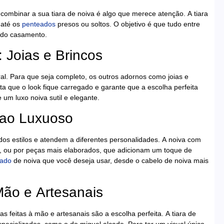
combinar a sua tiara de noiva é algo que merece atenção. A tiara
até os
penteados
presos ou soltos. O objetivo é que tudo entre
 do casamento.
 Joias e Brincos
l. Para que seja completo, os outros adornos como joias e
a que o look fique carregado e garante que a escolha perfeita
 um luxo noiva sutil e elegante.
a ao Luxuoso
dos estilos e atendem a diferentes personalidades. A noiva com
s, ou por peças mais elaborados, que adicionam um toque de
eado
de noiva que você deseja usar, desde o cabelo de noiva mais
Mão e Artesanais
s feitas à mão e artesanais são a escolha perfeita. A tiara de
pecializados, como o do miguel alcade. Para ter um visual único,