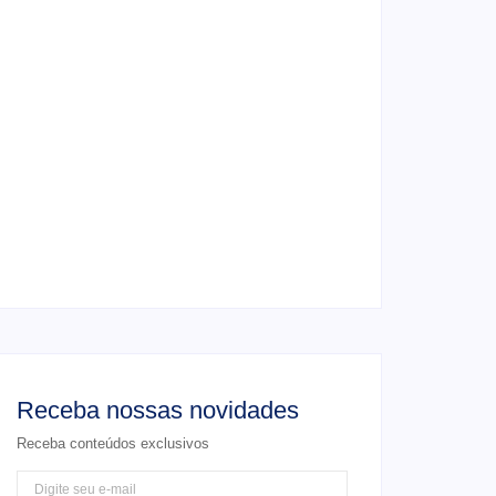
4 de junho de 2026
Ensaio de formatura: como fazer o seu
ensaio fotográfico?
4 de junho de 2026
Casamento em junho: Por que casar ao ar
livre agora?
4 de junho de 2026
Receba nossas novidades
Receba conteúdos exclusivos