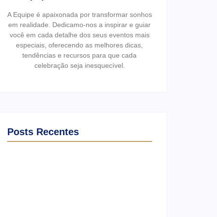
A Equipe é apaixonada por transformar sonhos
em realidade. Dedicamo-nos a inspirar e guiar
você em cada detalhe dos seus eventos mais
especiais, oferecendo as melhores dicas,
tendências e recursos para que cada
celebração seja inesquecível.
Posts Recentes
Ensaio no Parque da Água Branca SP:
Porque fazer lá?