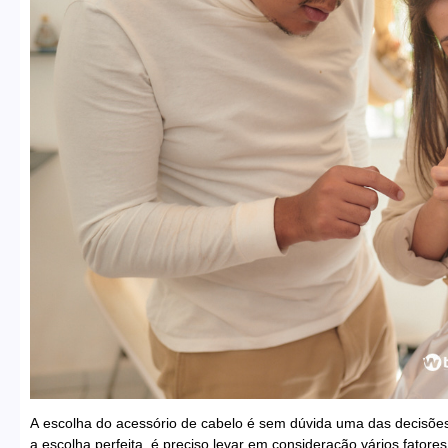
A escolha do acessório de cabelo é sem dúvida uma das decisões 
a escolha perfeita, é preciso levar em consideração vários fatores