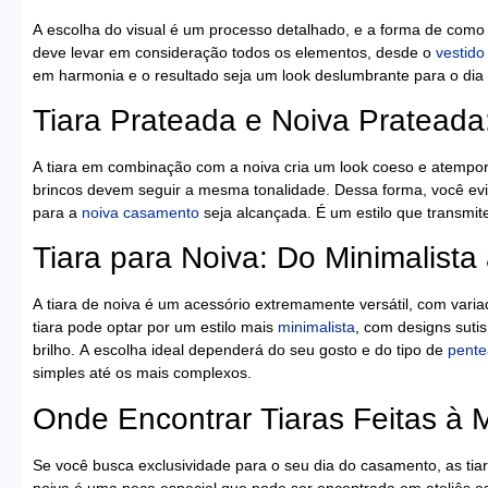
A escolha do visual é um processo detalhado, e a forma de como 
deve levar em consideração todos os elementos, desde o
vestido
em harmonia e o resultado seja um look deslumbrante para o dia
Tiara Prateada e Noiva Prateada:
A tiara em combinação com a noiva cria um look coeso e atempora
brincos devem seguir a mesma tonalidade. Dessa forma, você evit
para a
noiva casamento
seja alcançada. É um estilo que transmite
Tiara para Noiva: Do Minimalist
A tiara de noiva é um acessório extremamente versátil, com varia
tiara pode optar por um estilo mais
minimalista
, com designs suti
brilho. A escolha ideal dependerá do seu gosto e do tipo de
pent
simples até os mais complexos.
Onde Encontrar Tiaras Feitas à 
Se você busca exclusividade para o seu dia do casamento, as tiara
noiva é uma peça especial que pode ser encontrada em ateliês es