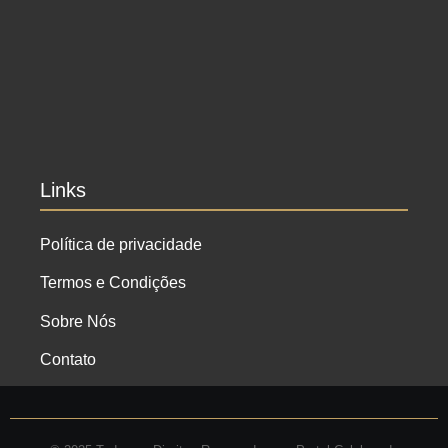
Ensaio no Parque da Água Branca SP: Porque
fazer lá?
Ensaio de formatura: como fazer o seu ensaio
fotográfico?
Links
Política de privacidade
Termos e Condições
Sobre Nós
Contato