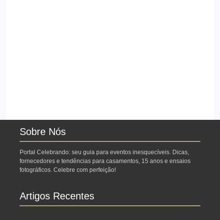
Ensaio no Parque da
Ensaio de formatura:
Água Branca SP:
como fazer o seu ensaio
Porque fazer lá?
fotográfico?
Sobre Nós
Portal Celebrando: seu guia para eventos inesquecíveis. Dicas,
fornecedores e tendências para casamentos, 15 anos e ensaios
fotográficos. Celebre com perfeição!
Artigos Recentes