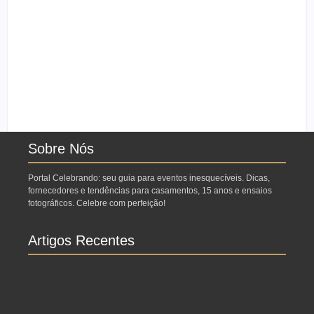
Ensaio no Parque da
Ensaio de formatura:
Água Branca SP:
como fazer o seu ensaio
Porque fazer lá?
fotográfico?
Sobre Nós
Portal Celebrando: seu guia para eventos inesquecíveis. Dicas,
fornecedores e tendências para casamentos, 15 anos e ensaios
fotográficos. Celebre com perfeição!
Artigos Recentes
Ensaio no Parque da Água Branca SP: Porque