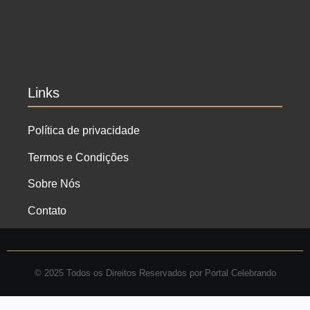
fazer lá?
Ensaio de formatura: como fazer o seu ensaio
fotográfico?
Links
Política de privacidade
Termos e Condições
Sobre Nós
Contato
© 2025 Todos os Direitos Reservados por Portal Celebrando