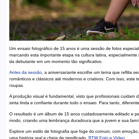
Um ensaio fotográfico de 15 anos é uma sessão de fotos especial
marcando esta importante etapa na cultura latina, especialmente n
da debutante em um momento tão significativo.
Antes da sessão
, a aniversariante escolhe um tema que reflita se
românticos e clássicos até modernos e criativos. Com isso, este t
roupas.
A produção visual é fundamental, visto que profissionais cuidam 
sinta linda e confiante durante todo o ensaio. Para tanto, difere
O resultado é um álbum de 15 anos cuidadosamente editado e p
modo, criando uma lembrança duradoura que a jovem e sua famíli
Explore um estilo de fotografia que foge do comum, com emoção, i
uma história real e cheia de significado.
BTW Foto e Vídeo