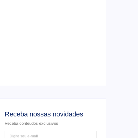
4 de junho de 2026
Ensaio de formatura: como fazer o seu
ensaio fotográfico?
4 de junho de 2026
Casamento em junho: Por que casar ao ar
livre agora?
4 de junho de 2026
Receba nossas novidades
Receba conteúdos exclusivos