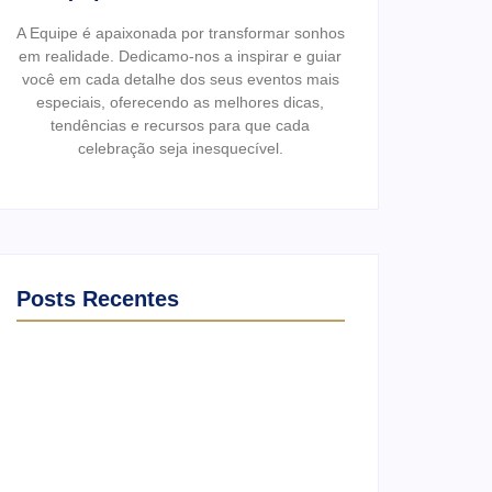
A Equipe é apaixonada por transformar sonhos
em realidade. Dedicamo-nos a inspirar e guiar
você em cada detalhe dos seus eventos mais
especiais, oferecendo as melhores dicas,
tendências e recursos para que cada
celebração seja inesquecível.
Posts Recentes
Ensaio no Parque da Água Branca SP:
Porque fazer lá?