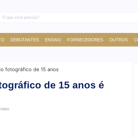
TO
DEBUTANTES
ENSAIO
FORNECEDORES
OUTROS
C
tográfico de 15 anos é
tário