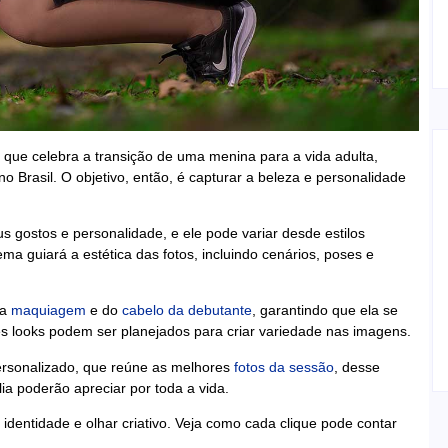
 que celebra a transição de uma menina para a vida adulta,
o Brasil. O objetivo, então, é capturar a beleza e personalidade
us gostos e personalidade, e ele pode variar desde estilos
ema guiará a estética das fotos, incluindo cenários, poses e
da
maquiagem
e do
cabelo da debutante
, garantindo que ela se
ntes looks podem ser planejados para criar variedade nas imagens.
ersonalizado, que reúne as melhores
fotos da sessão
, desse
a poderão apreciar por toda a vida.
dentidade e olhar criativo. Veja como cada clique pode contar